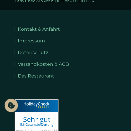
Early Check-In vor 15.00 Uhr -->15,00 EUR
Navigation
überspringen
Kontakt & Anfahrt
Impressum
Datenschutz
Versandkosten & AGB
Das Restaurant
Sehr gut
5.6 Gesamtbewertung
Hotel & Restaurant Waldblick