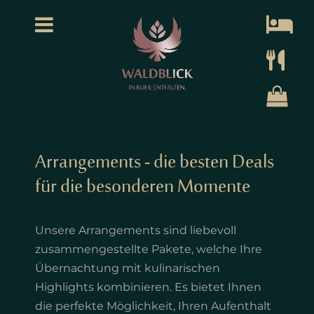
Tagungen & Seminare
Feiern & Events
Restaurant
Über Uns
Karriere
Aktiv
Das Restaurant
Tagen in mitten herrlicher Natur
Magic Dinner Show
Eisstockschießen
Jobs
Philosophie
Tischreservierung
• Weitblick (25 m²)
Silvester 2026
Bowling
Restaurantleitung
Team
Frühstücksgenuss
• Ausblick 1 (70 m²)
Feste & besondere Momente
Urlaub & Freizeit
Restaurantfachkraft
Arrangements - die besten Deals
• Ausblick 2 (50 m²)
Hochzeiten
Koch
für die besonderen Momente
• Ausblick 1+2 (120 m²)
Abschied in Würde
Fachkraft für Haustechnik
• Einblick (50 m²)
Mitarbeiter Housekeeping
Unsere Arrangements sind liebevoll
zusammengestellte Pakete, welche Ihre
Tagung anfragen
Bewerbungsformular
Übernachtung mit kulinarischen
Highlights kombinieren. Es bietet Ihnen
die perfekte Möglichkeit, Ihren Aufenthalt